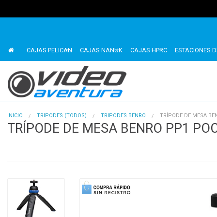
CAJAS PELICAN
CAJAS NANUK
CAJAS HPRC
ESTACIONES D
INICIO
TRIPODES (TODOS)
TRIPODES BENRO
TRÍPODE DE MESA B
TRÍPODE DE MESA BENRO PP1 PO
1
of
4