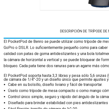
DESCRIPCIÓN DE TRÍPODE DE
El PocketPod de Benro se puede utilizar como trípode de me
GoPro o DSLR. Lo suficientemente pequeño como para caber en
calidad con patas de goma antideslizantes y una bola totalmen
la cámara de horizontal a vertical y se puede bloquear de form
bloqueo. Cada pata tiene dos ranuras para un agarre más cóm
El PocketPod soporta hasta 3,3 libras y pesa sólo 5,6 onzas (0
de cámara de 1/4"-20 y un diseño único que permite ajustes y 
Cabe en su bolsillo, diseño liviano y fácil de transportar.
Úselo como trípode de mesa compacto o como mango có
Control único simple, seguro y rápido del ángulo de la cáma
Diseñado para brindar estabilidad con pies antideslizantes
Fácil fijación: tornillo de cámara de ¼"-20