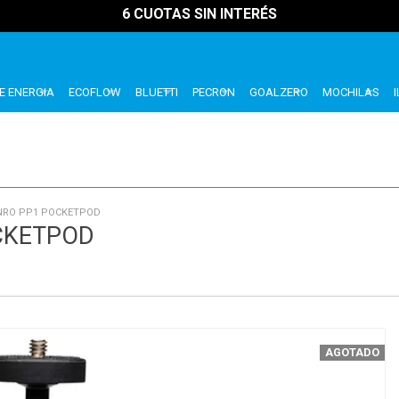
6 CUOTAS SIN INTERÉS
E ENERGIA
ECOFLOW
BLUETTI
PECRON
GOALZERO
MOCHILAS
ENRO PP1 POCKETPOD
CKETPOD
AGOTADO