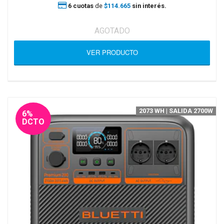
6 cuotas
de
$114.665
sin interés.
AGOTADO
VER PRODUCTO
2073 WH | SALIDA 2700W
6%
DCTO