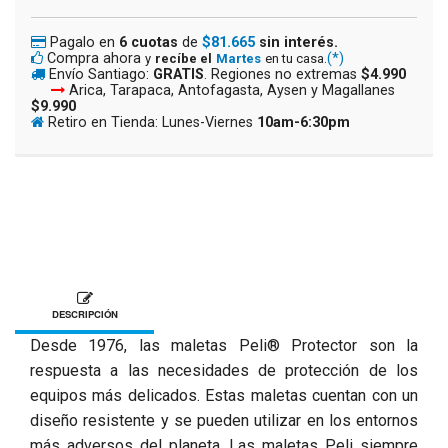
Pagalo en
6 cuotas
de
$81.665
sin interés.
Compra ahora
(*)
y
recíbe el
Martes
en tu casa.
Envío Santiago:
GRATIS
. Regiones no extremas
$4.990
Arica, Tarapaca, Antofagasta, Aysen y Magallanes
$9.990
Retiro en Tienda: Lunes-Viernes
10am-6:30pm
DESCRIPCIÓN
Desde 1976, las maletas Peli® Protector son la
respuesta a las necesidades de protección de los
equipos más delicados. Estas maletas cuentan con un
diseño resistente y se pueden utilizar en los entornos
más adversos del planeta. Las maletas Peli siempre